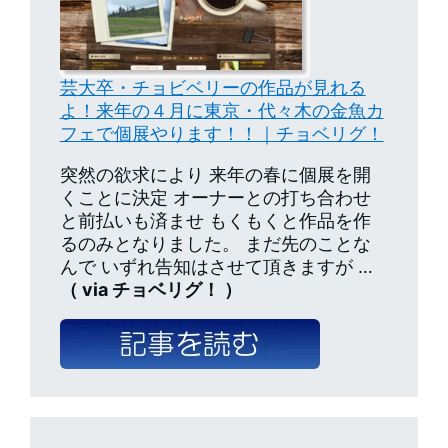
芸大卒・チョビベリーの作品が見れる
よ！来年の４月に東京・代々木の金魚カ
フェで個展やります！！｜チョベリグ！
突然の欲求により 来年の春に個展を開
くことに決定 オーナーとの打ち合わせ
と前払いも済ませ もくもくと作品を作
るのみとなりました。 まだ先のことな
んで いずれ告知はさせて頂きますが …
（ via チョベリグ！ ）