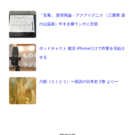
「笠庵」 賛否両論・アクアイグニス （三重県 湯
の山温泉）牛すき膳ランチに舌鼓
ポッドキャスト 復活 iPhoneだけで作業を完結さ
せる
六韜（りくとう）ー逆説の日本史 2巻 よりー