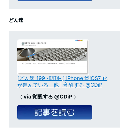
どん速
[どん速 199 -朝刊- ] iPhone 総iOS7 化
が進んでいる。他 | 覚醒する @CDiP
（ via 覚醒する @CDiP ）