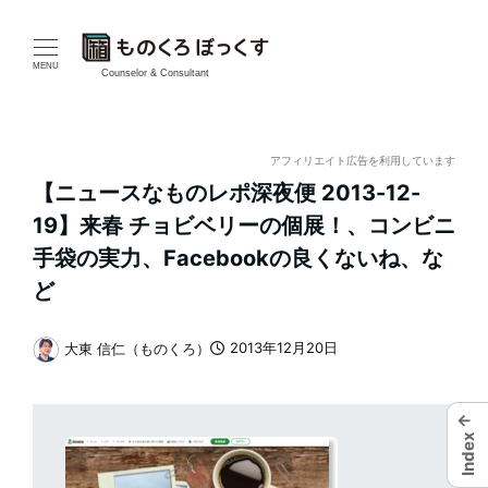
メ
イ
MENU
Counselor & Consultant
ン
コ
アフィリエイト広告を利用しています
【ニュースなものレポ深夜便 2013-12-
ン
19】来春 チョビベリーの個展！、コンビニ
テ
手袋の実力、Facebookの良くないね、な
ど
ン
ツ
2013年12月20日
大東 信仁（ものくろ）
投稿日
著
へ
者
移
←
Index
動