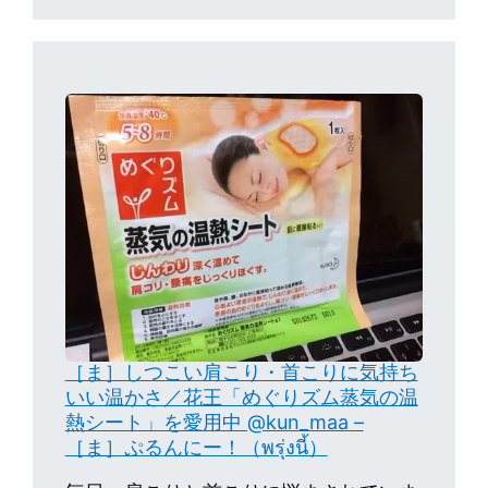
［ま］しつこい肩こり・首こりに気持ち
いい温かさ／花王「めぐりズム蒸気の温
熱シート」を愛用中 @kun_maa –
［ま］ぷるんにー！（พรุ่งนี้）