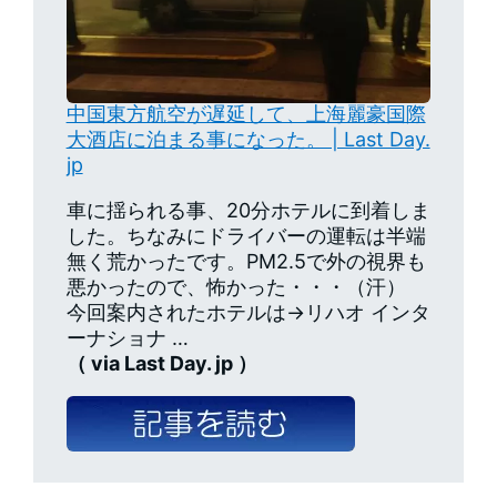
中国東方航空が遅延して、上海麗豪国際
大酒店に泊まる事になった。 | Last Day.
jp
車に揺られる事、20分ホテルに到着しま
した。ちなみにドライバーの運転は半端
無く荒かったです。PM2.5で外の視界も
悪かったので、怖かった・・・（汗）
今回案内されたホテルは→リハオ インタ
ーナショナ …
（ via Last Day. jp ）