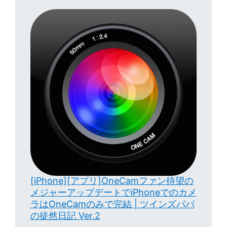
[iPhone][アプリ]OneCamファン待望の
メジャーアップデートでiPhoneでのカメ
ラはOneCamのみで完結 | ツインズパパ
の徒然日記 Ver.2