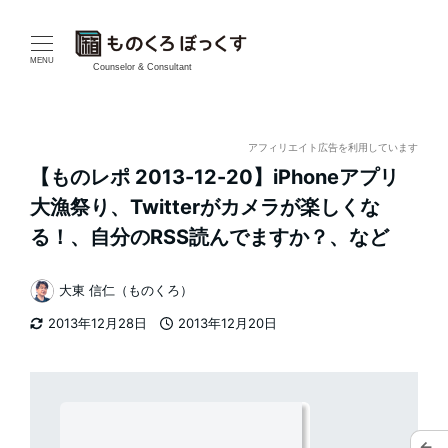
メ
イ
MENU
Counselor & Consultant
ン
コ
アフィリエイト広告を利用しています
【ものレポ 2013-12-20】iPhoneアプリ
ン
大漁祭り、Twitterがカメラが楽しくな
テ
る！、自分のRSS読んでますか？、など
ン
大東 信仁（ものくろ）
著
ツ
2013年12月28日
2013年12月20日
者
更新日
投稿日
へ
移
動
←