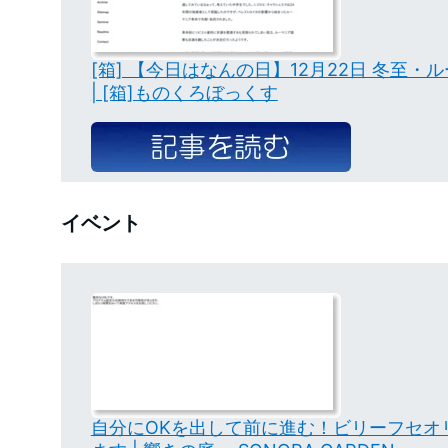
[箱] 【今日はなんの日】12月22日 冬至・
| [箱]ものくろぼっくす
イベント
自分にOKを出して前に進む！ビリーフセオ