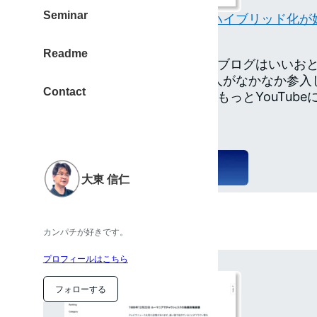
Seminar
最近ブロガーのYouTuberハイブリッド化が
カズチャンネル
Readme
とっても嬉しい事ですよ。ブログはいいお
ど、YouTuberっていい大人がなかなか参
Contact
いるブロガーの方がもっともっとYouTub
てしかたない …
（ via カズチャンネル ）
大東 信仁
今日は何の日？
カンパチが好きです。
プロフィールはこちら
フォローする