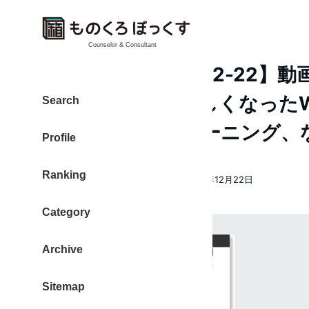
Counselor & Consultant
【ものレポ 2013-12-22
気持ちは同じ、新しくなったWP
Search
方法、iPadでトレーニング、
Profile
Ranking
大東 信仁（ものくろ）
2013年12月22日
著
投稿日
者
Category
Archive
Sitemap