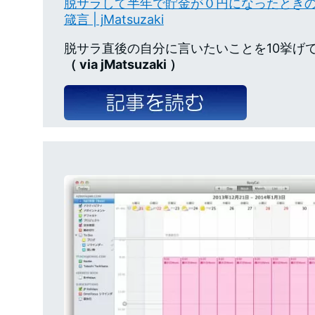
脱サラして半年で貯金が０円になったときの
箴言 | jMatsuzaki
脱サラ直後の自分に言いたいことを10挙げて
（ via jMatsuzaki ）