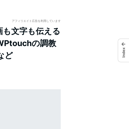
アフィリエイト広告を利用しています
】動画も文字も伝える
touchの調教
←
Index
など