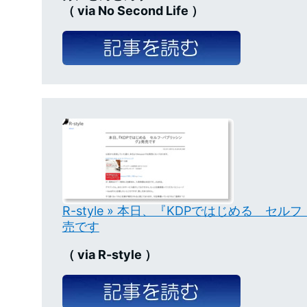
（ via No Second Life ）
R-style » 本日、『KDPではじめる セ
売です
（ via R-style ）