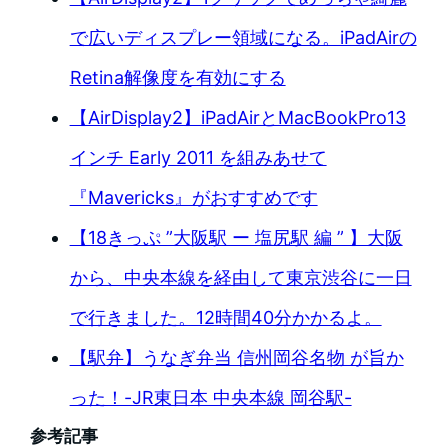
で広いディスプレー領域になる。iPadAirの
Retina解像度を有効にする
【AirDisplay2】iPadAirとMacBookPro13
インチ Early 2011 を組みあせて
『Mavericks』がおすすめです
【18きっぷ ”大阪駅 ー 塩尻駅 編 ” 】大阪
から、中央本線を経由して東京渋谷に一日
で行きました。12時間40分かかるよ。
【駅弁】うなぎ弁当 信州岡谷名物 が旨か
った！-JR東日本 中央本線 岡谷駅-
参考記事