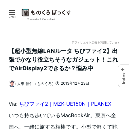
メ
イ
MENU
Counselor & Consultant
ン
コ
アフィリエイト広告を利用しています
【超小型無線LANルータ ちびファイ2】出
ン
張でかなり役立ちそうなガジェット！これ
テ
でAirDisplay2できるか？悩み中
←
Index
ン
2013年12月23日
大東 信仁（ものくろ）
投稿日
著
ツ
者
へ
Via:
ちびファイ2｜MZK-UE150N｜PLANEX
移
いつも持ち歩いているMacBookAir。東京へ全
動
国へ、一緒に旅する相棒です。小型で軽くて鞄