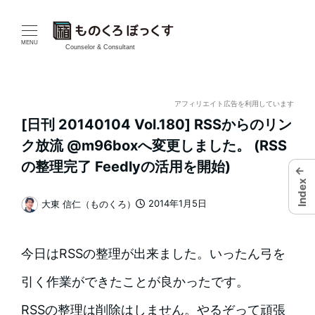
メ
イ
MENU
Counselor & Consultant
ン
コ
アフィリエイト広告を利用しています
[日刊 20140104 Vol.180] RSSからのリン
ン
ク放流 @m96boxへ変更しました。 (RSS
テ
の整理完了 Feedlyの活用を開始)
←
Index
ン
2014年1月5日
大東 信仁（ものくろ）
投稿日
著
ツ
者
へ
今日はRSSの整理が出来ました。いったん弓を
移
引く作業ができたことが良かったです。
動
RSSの整理は削除はしません。やるぞって頑張