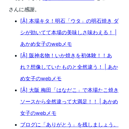
さんに感謝。
[Å] 本場キタ！明石「ウタ」の明石焼き ダ
シが効いてて本場の美味しさ味わえる！ |
あかめ女子のwebメモ
[Å] 阪神名物！いか焼きを初体験！！あ
れ？想像していたものと全然違う！ | あか
め女子のwebメモ
[Å] 大阪 梅田「はなだこ」で本場たこ焼き
ソースから全然違って大満足！！ | あかめ
女子のwebメモ
ブログに「ありがとう」を残しましょう。