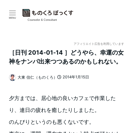
メ
イ
MENU
Counselor & Consultant
ン
コ
アフィリエイト広告を利用しています
［日刊 2014-01-14 ］どうやら、幸運の女
ン
神をナンパ出来つつあるのかもしれない。
テ
2014年1月15日
大東 信仁（ものくろ）
ン
投稿日
著
者
ツ
夕方までは、居心地の良いカフェで作業した
へ
り、連日の疲れを癒したりしました。
移
のんびりというのも悪くないです。
動