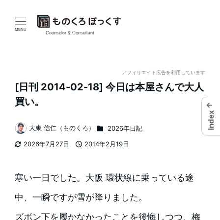
メ
イ
MENU
Counselor & Consultant
ン
コ
アフィリエイト広告を利用しています
[日刊 2014-02-18] 今日は本屋さんで大人
ン
買い。
←
テ
Index
カテゴリー
大東 信仁（ものくろ）
2026年日記
ン
著
2026年7月27日
2014年2月19日
者
ツ
更新日
投稿日
へ
寒い一日でした。大阪 環状線に乗っている途
移
中、一瞬ですが雪が降りました。
動
ズボン下を履かなかったことを後悔しつつ、梅