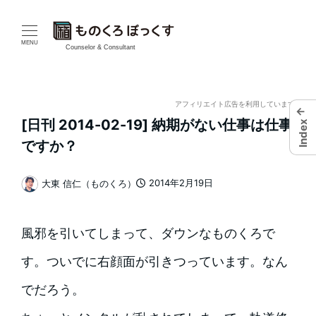
メ
イ
MENU
Counselor & Consultant
ン
コ
アフィリエイト広告を利用しています
←
[日刊 2014-02-19] 納期がない仕事は仕事
Index
ン
ですか？
テ
2014年2月19日
大東 信仁（ものくろ）
ン
投稿日
著
者
ツ
風邪を引いてしまって、ダウンなものくろで
へ
す。ついでに右顔面が引きつっています。なん
移
でだろう。
動