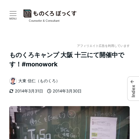
メ
イ
MENU
Counselor & Consultant
ン
コ
アフィリエイト広告を利用しています
ものくろキャンプ 大阪 十三にて開催中で
ン
す！#monowork
テ
大東 信仁（ものくろ）
←
ン
著
Index
2014年3月31日
2014年3月30日
者
ツ
更新日
投稿日
へ
移
動