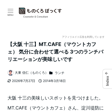
メ
イ
MENU
Counselor & Consultant
ン
コ
アフィリエイト広告を利用しています
【大阪 十三】MT.CAFE（マウントカフ
ン
ェ） 気分に合わせて選べる 3つのランチバ
テ
リエーションが美味しいです
ン
カテゴリー
大東 信仁（ものくろ）
ランチ
←
著
ツ
Index
2026年7月27日
2014年3月18日
者
更新日
投稿日
へ
移
大阪 十三の美味しいスポットを見つけました。
動
MT.CAFE（マウントカフェ）さん、淀川堤防に