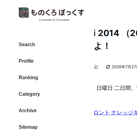
Counselor & Consultant
WordCamp Kansai 2014 （
日・8日曜日）ですよ！
Search
Profile
カテゴリー
大東 信仁（ものくろ）
2026年日記
2026年7月2
著
更新日
Ranking
者
2014年6月7日・8日の土曜日・日曜日 二日間、Word
Category
が開催されます。
Archive
場所は大阪駅 目の前
グランフロント ナレッジ
ルーム
です。
Sitemap