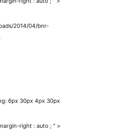
argin-right : auto ; " >
>
oads/2014/04/bnr-
>
ing: 6px 30px 4px 30px
argin-right : auto ; " >
>