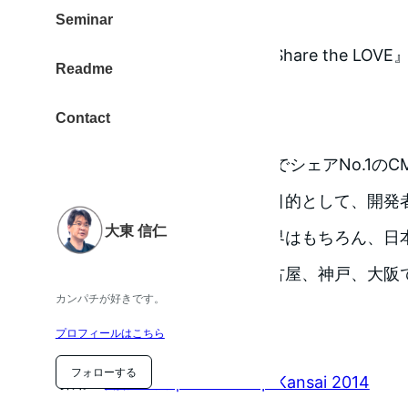
Share the LOVE
Seminar
『知識と経験をわかちあおう Share the LO
Readme
す。
Contact
WordCampは、世界でシェアNo.1のCM
の普及と情報交換を目的として、開発
大東 信仁
うイベントです。世界はもちろん、日
都、福岡、横浜、名古屋、神戸、大阪
カンパチが好きです。
た。
プロフィールはこちら
フォローする
引用：
開催概要 | WordCamp Kansai 2014