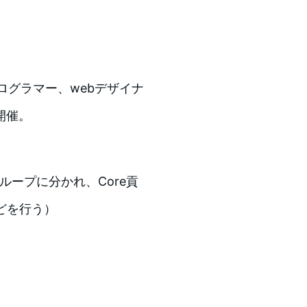
、プログラマー、webデザイナ
開催。
ループに分かれ、Core貢
どを行う）