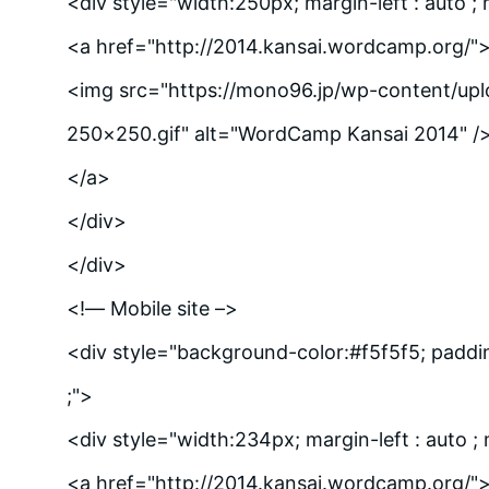
<div style="width:250px; margin-left : auto ; m
<a href="http://2014.kansai.wordcamp.org/"
<img src="https://mono96.jp/wp-content/upl
250×250.gif" alt="WordCamp Kansai 2014" /
</a>
</div>
</div>
<!— Mobile site –>
<div style="background-color:#f5f5f5; padd
;">
<div style="width:234px; margin-left : auto ; m
<a href="http://2014.kansai.wordcamp.org/"