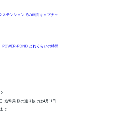
romeエクステンションでの画面キャプチャ
リー POWER-POND どれくらいの時間
稿
桜】造幣局 桜の通り抜けは4月11日
日まで