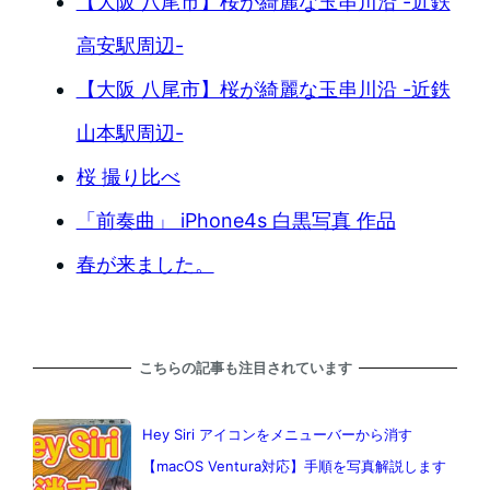
【大阪 八尾市】桜が綺麗な玉串川沿 -近鉄
高安駅周辺-
【大阪 八尾市】桜が綺麗な玉串川沿 -近鉄
山本駅周辺-
桜 撮り比べ
「前奏曲」 iPhone4s 白黒写真 作品
春が来ました。
こちらの記事も注目されています
Hey Siri アイコンをメニューバーから消す
【macOS Ventura対応】手順を写真解説します