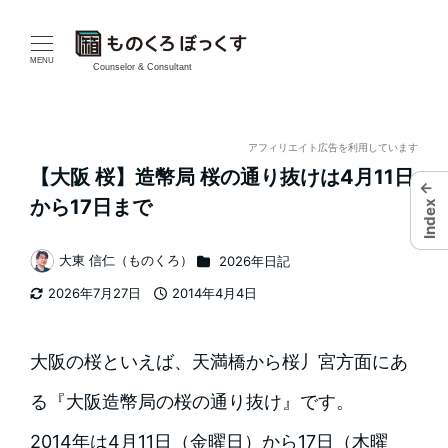
メ
イ
MENU
Counselor & Consultant
ン
コ
アフィリエイト広告を利用しています
【大阪 桜】造幣局 桜の通り抜けは4月11日
ン
←
から17日まで
Index
テ
カテゴリー
大東 信仁（ものくろ）
2026年日記
ン
著
2026年7月27日
2014年4月4日
者
ツ
更新日
投稿日
へ
大阪の桜といえば、天満橋から桜丿宮方面にあ
移
る『大阪造幣局の桜の通り抜け』です。
動
2014年は4月11日（金曜日）から17日（木曜