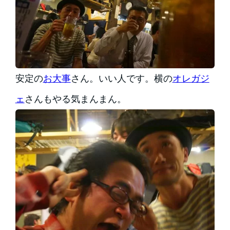
安定の
お大事
さん。いい人です。横の
オレガジ
ェ
さんもやる気まんまん。