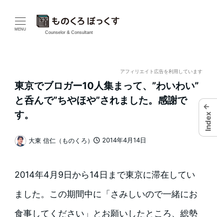
メ
イ
MENU
Counselor & Consultant
ン
コ
アフィリエイト広告を利用しています
東京でブロガー10人集まって、”わいわい”
ン
と呑んで”ちやほや”されました。感謝で
←
テ
す。
Index
ン
2014年4月14日
大東 信仁（ものくろ）
投稿日
著
ツ
者
へ
2014年4月9日から14日まで東京に滞在してい
移
ました。この期間中に「さみしいので一緒にお
動
食事してください」とお願いしたところ、総勢