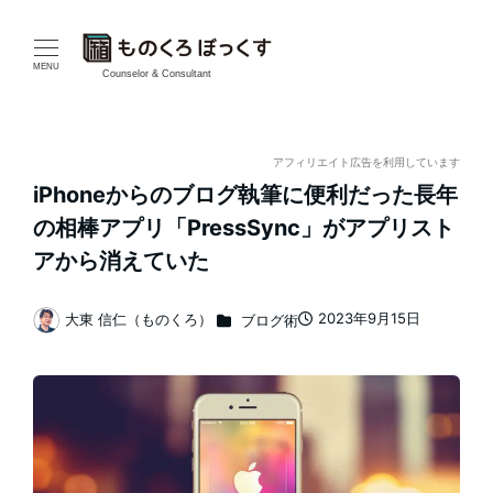
メ
イ
MENU
Counselor & Consultant
ン
コ
アフィリエイト広告を利用しています
iPhoneからのブログ執筆に便利だった長年
ン
の相棒アプリ「PressSync」がアプリスト
テ
アから消えていた
ン
カテゴリー
2023年9月15日
大東 信仁（ものくろ）
ブログ術
投稿日
著
ツ
者
へ
移
動