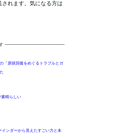
放送されます。気になる方は
す
の「原状回復をめぐるトラブルとガ
た
離」が素晴らしい
 ファインダーから見えたすごい力と未