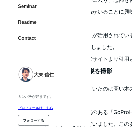
Seminar
そのスズメパチを獲物にする鳥がいることに興
Readme
面白い番組でした。
そのなかで、アクションカメラが活用されてい
Contact
素材になることにも”びっくり”しました。
なお、アイキャッチ画像は公式サイトより引用
高い木にあるスズメバチの巣を撮影
大東 信仁
アクションカメラが活用されていたのは高い木
カンパチが好きです。
巣”を撮影したシーンでした。
プロフィールはこちら
アクションカメラでは一番人気のある「GoPro
フォローする
コンのマルチコプターを使っていました。この