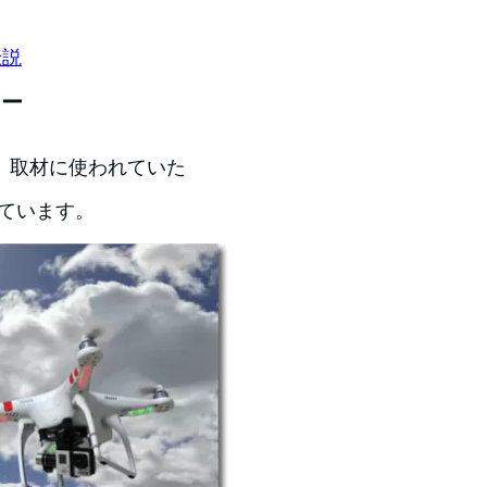
。
伝説
ター
。取材に使われていた
れています。