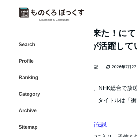
Counselor & Consultant
NHK ダーウィンが来た！に
メラ GoProHERO が活躍し
Search
Profile
カテゴリー
大東 信仁（ものくろ）
2026年日記
2026年7月2
著
更新日
Ranking
者
2014年4月20日 日曜日の夜に、NHK総合で
Category
た！生き物新伝説”を見ました。タイトルは「衝撃
Archive
メバチ軍団」でした。
ダーウィンが来た！生きもの新伝説
Sitemap
大学時代にスズメバチが講義室に入り、恐怖を