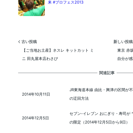
来 #ブロフェス2013
古い投稿
新しい投
【ご当地お土産】ネスレ キットカット ミ
東京 赤
ニ 田丸屋本店わさび
自分が感
関連記事
JR東海道本線 由比・興津の区間が不
2014年10月11日
投稿日
の迂回方法
セブン-イレブン おにぎり・寿司が 
2014年12月5日
投稿日
の限定（2014年12月5日から9日）