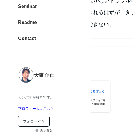
SEO（Premiumも）入力欄が動かないトラブル
Seminar
本来なら、この入力欄が表示されるはずが、タ
Readme
SEOで設定したい項目が入力できない。
Contact
大東 信仁
カンパチが好きです。
プロフィールはこちら
フォローする