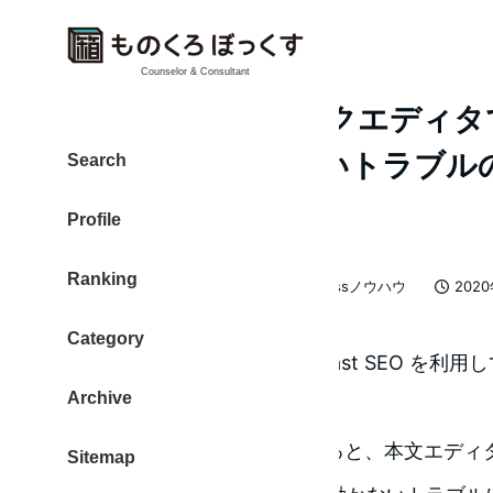
Counselor & Consultant
Yoast SEO ブロックエデ
力欄が表示されないトラブル
Search
た
Profile
Ranking
カテゴリー
大東 信仁（ものくろ）
WordPressノウハウ
202
著
投稿日
者
Category
WordPressのプラグイン、Yoast SEO を
Archive
料版のYoast SEO Premium）
ブロックエディタに切り替えると、本文エディター
Sitemap