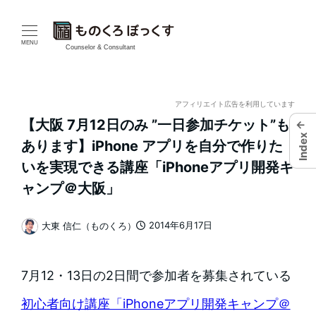
メ
イ
MENU
Counselor & Consultant
ン
コ
アフィリエイト広告を利用しています
【大阪 7月12日のみ ”一日参加チケット”も
←
ン
Index
あります】iPhone アプリを自分で作りた
テ
いを実現できる講座「iPhoneアプリ開発キ
ャンプ＠大阪」
ン
ツ
2014年6月17日
大東 信仁（ものくろ）
投稿日
著
へ
者
移
7月12・13日の2日間で参加者を募集されている
動
初心者向け講座「iPhoneアプリ開発キャンプ＠