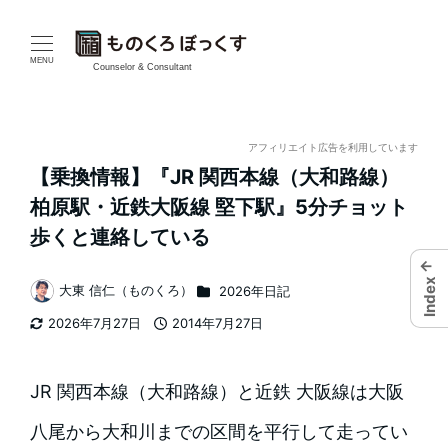
メ
イ
MENU
Counselor & Consultant
ン
コ
アフィリエイト広告を利用しています
【乗換情報】『JR 関西本線（大和路線）
ン
柏原駅・近鉄大阪線 堅下駅』5分チョット
テ
歩くと連絡している
←
ン
Index
カテゴリー
大東 信仁（ものくろ）
2026年日記
著
ツ
2026年7月27日
2014年7月27日
者
更新日
投稿日
へ
移
JR 関西本線（大和路線）と近鉄 大阪線は大阪
動
八尾から大和川までの区間を平行して走ってい