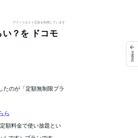
アフィリエイト広告を利用しています
らい？を ドコモ
←
Index
場したのが「定額無制限プラ
らら
”の定額料金で使い放題とい
いんです）プランです。