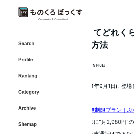
Counselor & Consultant
通信速度 3Mbps ってどれく
iPhone で確認する方法
Search
Profile
大東 信仁（ものくろ）
2014年9月6日
著
投稿日
Ranking
者
ぷららモバイルLTEから、2014年9月1日に登
Category
ン」です。
Archive
ぷららモバイルLTE 定額無制限プラン｜ぷ
このプランは通信量無制限なのに”月2,980円
Sitemap
う魅力あるデータ通信専用（音声通話はできな