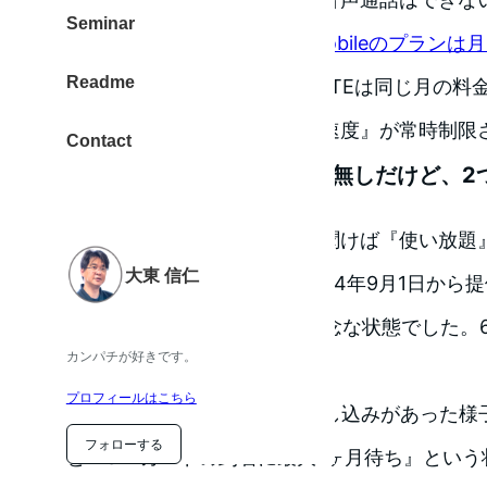
Seminar
先日ご紹介した
日本通信 b-mobileのプランは
Readme
ます
が、このぷららモバイルLTEは同じ月の料
ありません。ただし、通信『速度』が常時制限
Contact
月額 2,980円で通信量制限無しだけど、
データ通信量の制限無し！と聞けば『使い放題
大東 信仁
注意点があります。まず、2014年9月1日から
が、先着 600名限定という残念な状態でした。
カンパチが好きです。
すよ。
プロフィールはこちら
翌日の9月2日には600名の申し込みがあった
フォローする
と『SIMカードの到着に最大1ヶ月待ち』とい