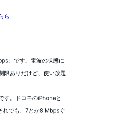
らら
bps』です。電波の状態に
ド制限ありだけど、使い放題
す。ドコモのiPhoneと
でも、7とか8 Mbpsぐ