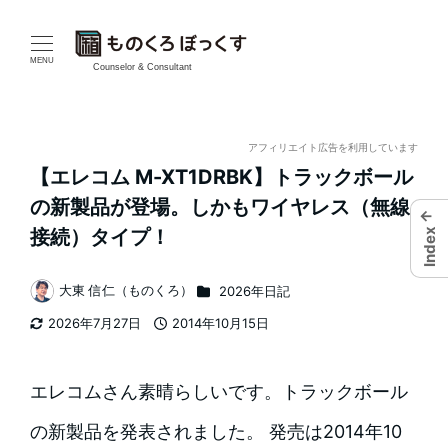
メ
イ
MENU
Counselor & Consultant
ン
コ
アフィリエイト広告を利用しています
【エレコム M-XT1DRBK】トラックボール
ン
の新製品が登場。しかもワイヤレス（無線
←
テ
接続）タイプ！
Index
ン
カテゴリー
大東 信仁（ものくろ）
2026年日記
著
ツ
2026年7月27日
2014年10月15日
者
更新日
投稿日
へ
移
エレコムさん素晴らしいです。トラックボール
動
の新製品を発表されました。 発売は2014年10