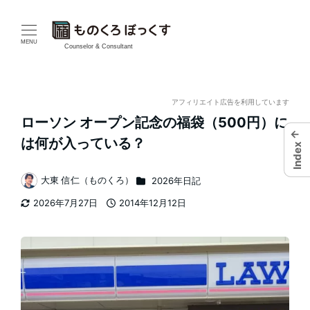
メ
イ
MENU
Counselor & Consultant
ン
コ
アフィリエイト広告を利用しています
ローソン オープン記念の福袋（500円）に
ン
←
は何が入っている？
Index
テ
カテゴリー
大東 信仁（ものくろ）
2026年日記
ン
著
2026年7月27日
2014年12月12日
者
ツ
更新日
投稿日
へ
移
動