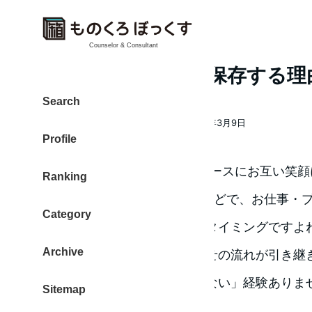
Counselor & Consultant
Evornoteに全てを保存する理
Search
大東 信仁（ものくろ）
2015年3月9日
著
投稿日
Profile
者
あーEvornoteがあれば！スムースにお互い笑
Ranking
これから、4月に向けて異動などで、お仕事・
Category
新しい人との出会いが増えるタイミングですよ
Archive
そんな時に、以前の打ち合わせの流れが引き継
も「上手く引き継ぎされていない」経験ありま
Sitemap