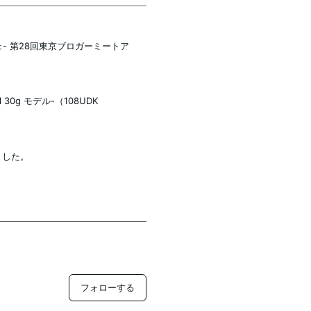
- 第28回東京ブロガーミートア
l 30g モデル-（108UDK
りました。
フォローする