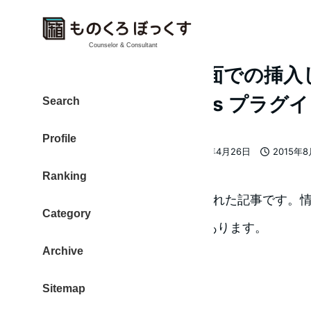
Counselor & Consultant
WordPrsss投稿画面での挿
スをCode Snippets プ
Search
Profile
大東 信仁（ものくろ）
2018年4月26日
2015年
著
更新日
投稿日
Ranking
者
この記事は2年以上前に公開された記事です。
Category
現在は状況が異なる可能性があります。
Archive
Sitemap