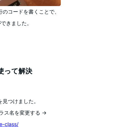
行のコードを書くことで、
とができました。
を使って解決
を見つけました。
クラス名を変更する →
-class/