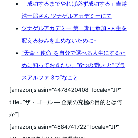
「成功するまでやれば必ず成功する」吉越
浩一郎さん ツナゲルアカデミーにて
ツナゲルアカデミー 第一期に参加 -人生を
変える歩みを止めないために-
”天命・使命”を自分で選べる人生にするた
めに知っておきたい、”6つの問い”と”プラ
スアルファ 3つ”なこと
[amazonjs asin=”4478420408″ locale=”JP”
title=”ザ・ゴール ― 企業の究極の目的とは何
か”]
[amazonjs asin=”4884741722″ locale=”JP”