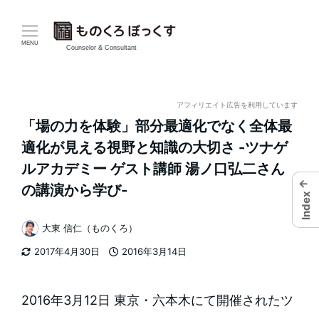
メ
イ
MENU
Counselor & Consultant
ン
コ
アフィリエイト広告を利用しています
「場の力を体験」部分最適化でなく全体最
ン
適化が見える視野と知識の大切さ -ツナゲ
テ
ルアカデミー ゲスト講師 湯ノ口弘二さん
←
の講演から学び-
ン
Index
ツ
大東 信仁（ものくろ）
著
へ
2017年4月30日
2016年3月14日
者
更新日
投稿日
移
2016年3月12日 東京・六本木にて開催されたツ
動