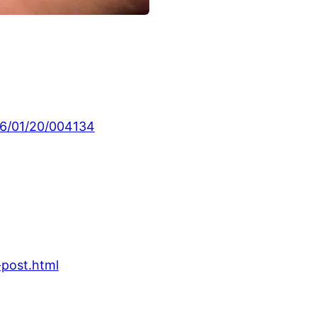
016/01/20/004134
-post.html