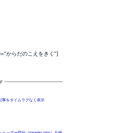
” title=”からだのこえをきく”]
す
新記事をタイムラグなく表示
ン – ヘッダー部分（header.php）を編