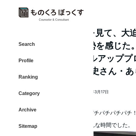
Counselor & Consultant
「我的地図」舞台を見て、大
輝き、挑戦する姿勢を感じた
Search
とりもどす」スキルアッププロ
Profile
度公演 演出 小池博史さん・あ
Ranking
大東 信仁（ものくろ）
2016年3月17日
Category
著
投稿日
者
Archive
2016年3月17日 午後5時、「パチパチパチパ
いつまでも拍手していたいそんな時間でした。
Sitemap