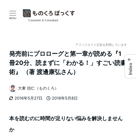
メ
イ
MENU
Counselor & Consultant
ン
コ
アフィリエイト広告を利用しています
発売前にプロローグと第一章が読める『1
ン
←
冊20分、読まずに「わかる！」すごい読書
Index
テ
術』 （著 渡邊康弘さん）
ン
大東 信仁（ものくろ）
著
ツ
2016年5月27日
2016年5月8日
者
更新日
投稿日
へ
移
本を読むのに時間が足りない悩みを解決しません
動
か