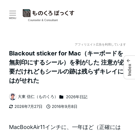
メ
イ
MENU
Counselor & Consultant
ン
コ
アフィリエイト広告を利用しています
Blackout sticker for Mac（キーボードを
ン
←
無刻印にするシール）を剥がした 注意が必
Index
テ
要だけれどもシールの跡は残らずキレイに
はがせれた
ン
ツ
カテゴリー
大東 信仁（ものくろ）
2026年日記
著
へ
2026年7月27日
2016年9月8日
者
更新日
投稿日
移
MacBookAir11インチに、一年ほど（正確には
動