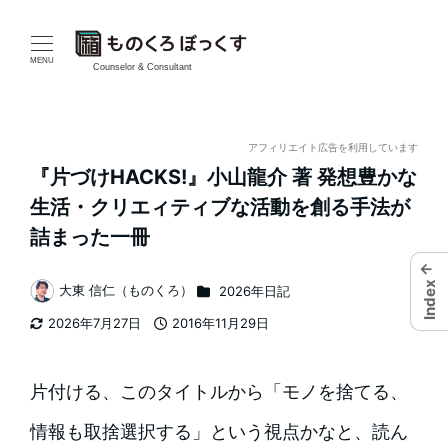
メ
イ
MENU
Counselor & Consultant
ン
コ
アフィリエイト広告を利用しています
『片づけHACKS!』小山龍介 著 発想豊かな
ン
生活・クリエィティブな活動を創る手法が
テ
詰まった一冊
ン
←
カテゴリー
Index
大東 信仁（ものくろ）
2026年日記
著
ツ
2026年7月27日
2016年11月29日
者
更新日
投稿日
へ
移
片付ける、このタイトルから「モノを捨てる、
動
情報も取捨選択する」という視点かなと、読ん