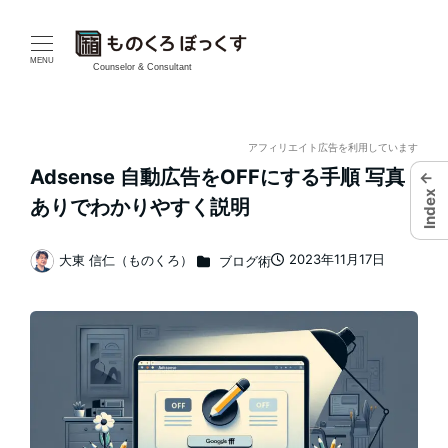
メ
イ
MENU
Counselor & Consultant
ン
コ
アフィリエイト広告を利用しています
Adsense 自動広告をOFFにする手順 写真
←
ン
Index
ありでわかりやすく説明
テ
カテゴリー
2023年11月17日
大東 信仁（ものくろ）
ブログ術
ン
投稿日
著
者
ツ
へ
移
動