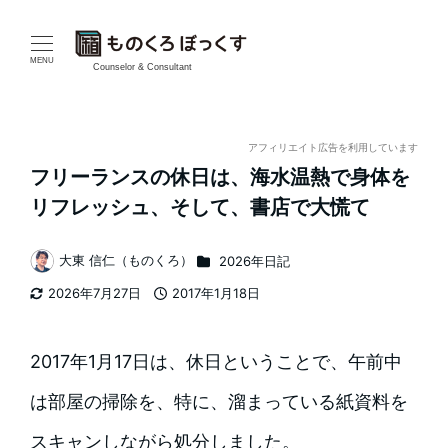
メ
イ
MENU
Counselor & Consultant
ン
コ
アフィリエイト広告を利用しています
フリーランスの休日は、海水温熱で身体を
ン
リフレッシュ、そして、書店で大慌て
テ
カテゴリー
大東 信仁（ものくろ）
2026年日記
ン
著
2026年7月27日
2017年1月18日
者
ツ
更新日
投稿日
へ
2017年1月17日は、休日ということで、午前中
移
は部屋の掃除を、特に、溜まっている紙資料を
動
スキャンしながら処分しました。