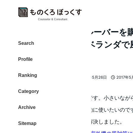
Counselor & Consultant
室外機「風除け」ルーバーを
マンションの狭いベランダで
Search
快適にするために
Profile
Ranking
大東 信仁（ものくろ）
2017年5月26日
2017年5
著
更新日
投稿日
者
Category
自宅はワンルームマンションです。小さいなが
Archive
狭いベランダのスペースを有効に使いたいので
したが、この製品を購入して解決しました。
Sitemap