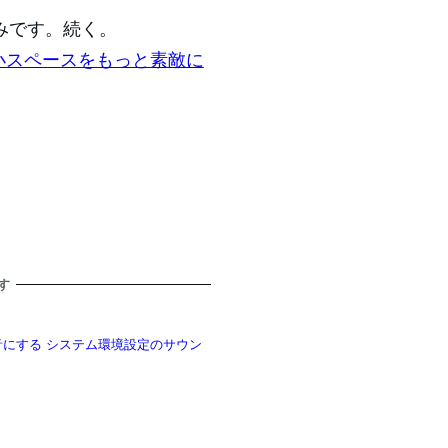
みです。続く。
小スペースをもっと素敵に
す
音にする システム環境設定のサウン