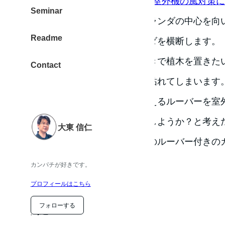
室外機 風除けルーバー、室外機の風対策に｜ur
Seminar
エアコン室外機の置き方がベランダの中心を向
Readme
すと室外機からの風がベランダを横断します。
ベランダに緑のある景色が好きで植木を置きた
Contact
して大きなダメージを受け、枯れてしまいます
色々探した結果、風向きを変えるルーバーを室
る製品を購入しました。どうしようか？と考え
大東 信仁
るとは思わず、様々な室外機のルーバー付きの
製品を検討しました。
カンパチが好きです。
例えば、こんな製品です。
プロフィールはこちら
フォローする
関連 :