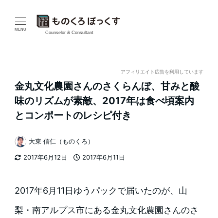
メ
イ
MENU
Counselor & Consultant
ン
コ
アフィリエイト広告を利用しています
金丸文化農園さんのさくらんぼ、甘みと酸
ン
味のリズムが素敵、2017年は食べ頃案内
テ
とコンポートのレシピ付き
ン
大東 信仁（ものくろ）
著
ツ
2017年6月12日
2017年6月11日
者
更新日
投稿日
へ
移
2017年6月11日ゆうパックで届いたのが、山
動
梨・南アルプス市にある金丸文化農園さんのさ