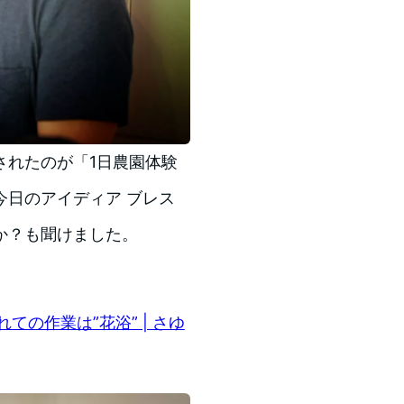
されたのが「1日農園体験
今日のアイディア ブレス
か？も聞けました。
の作業は”花浴” | さゆ