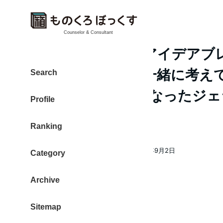
Counselor & Consultant
金丸文化農園さんアイデアブ
加、農園の未来を一緒に考え
Search
さが ぎゅっと形になったジ
Profile
だった
Ranking
大東 信仁（ものくろ）
2017年9月2日
Category
著
投稿日
者
Archive
Sitemap