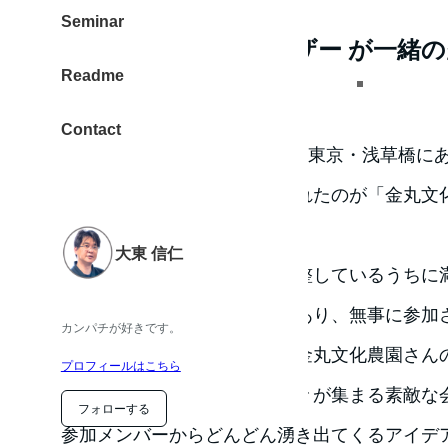
Seminar
作る農園 と 買うユーザー が一緒
Readme
Contact
2017年9月2日 土曜日の午後、東京・浅草橋
ース Kitchen Beeにて開催されたのが「金
大会」です。
大東 信仁
参加しようとスケジュール調整しているうちに
すが、当日キャンセルの方があり、無事に参加
カンパチが好きです。
このアイディアブレスト会、金丸文化農園さん
プロフィールはこちら
し、おいしさに魅了された方々が集まる素敵な
フォローする
参加メンバーからどんどん湧き出てくるアイデ