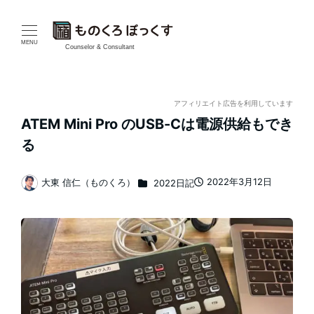
メ
イ
MENU
Counselor & Consultant
ン
コ
アフィリエイト広告を利用しています
ATEM Mini Pro のUSB-Cは電源供給もでき
ン
る
テ
カテゴリー
2022年3月12日
大東 信仁（ものくろ）
2022日記
ン
投稿日
著
者
ツ
へ
移
動