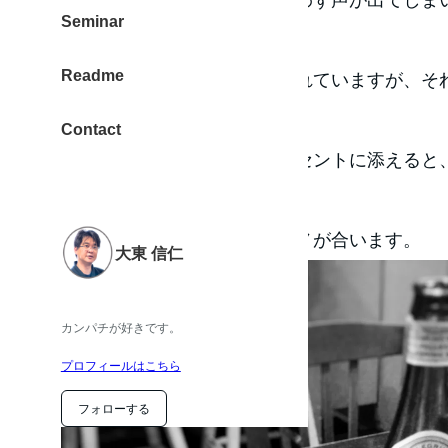
Seminar
しかも、お肉が柔らかい。
Readme
塩胡椒でしっかりと味付けされていますが、そ
す。
Contact
はちみつマスタードを、アクセントに添えると
中で広がります。
お肉の味わいにサンペリグリノが合います。
大東 信仁
カンパチが好きです。
プロフィールはこちら
フォローする