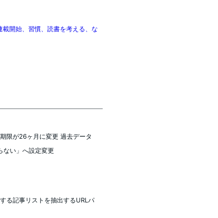
がる連載開始、習慣、読書を考える、な
持期限が26ヶ月に変更 過去データ
らない」へ設定変更
に属する記事リストを抽出するURLパ