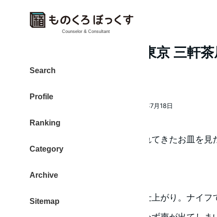
Counselor & Consultant
日仏食堂 トロワ（東京 三軒
テーキに悶絶
Search
Profile
大東 信仁（ものくろ）
2017年7月18日
著
投稿日
Ranking
者
「お待たせしました」と運ばれてきたお皿を見
Category
美味しさが伝わってきます。
Archive
丁寧に焼き上げられたお肉の仕上がり。ナイフ
Sitemap
に運ぶと「おいしいっ」と思わず声が出てしま