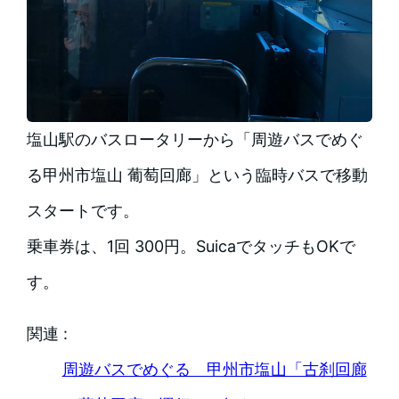
塩山駅のバスロータリーから「周遊バスでめぐ
る甲州市塩山 葡萄回廊」という臨時バスで移動
スタートです。
乗車券は、1回 300円。SuicaでタッチもOKで
す。
関連 :
周遊バスでめぐる 甲州市塩山「古刹回廊