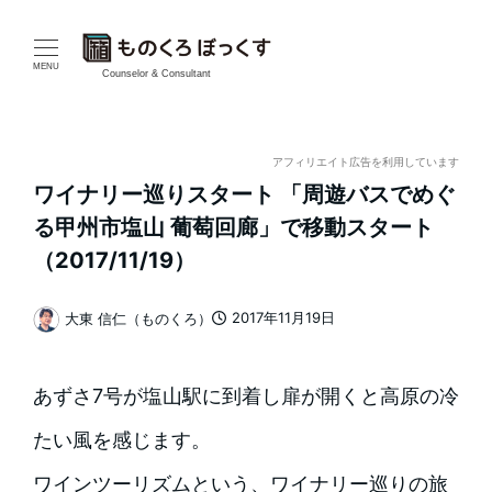
メ
イ
MENU
Counselor & Consultant
ン
コ
アフィリエイト広告を利用しています
ワイナリー巡りスタート 「周遊バスでめぐ
ン
る甲州市塩山 葡萄回廊」で移動スタート
テ
（2017/11/19）
ン
2017年11月19日
大東 信仁（ものくろ）
投稿日
著
ツ
者
へ
あずさ7号が塩山駅に到着し扉が開くと高原の冷
移
たい風を感じます。
動
ワインツーリズムという、ワイナリー巡りの旅