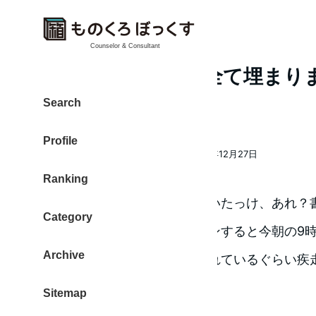
Counselor & Consultant
年内のご予約枠が全て埋まり
20171226
Search
Profile
大東 信仁（ものくろ）
2017年12月27日
著
投稿日
Ranking
者
「えっあっ、今日メルマガ書いたっけ、あれ？
Category
メルマガの管理画面にログインすると今朝の9
Archive
ほっ。朝に書いたことすら忘れているぐらい疾
Sitemap
関連 :