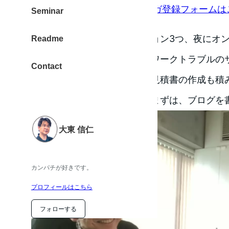
ものくろキャンプメルマガ登録フォームは
Seminar
今日は、朝から、個別セッション3つ、夜にオン
Readme
らに、オンラインでのネットワークトラブルの
Contact
絡などなど、（本当はこれに見積書の作成も積
日の午前中には、、、）と、まずは、ブログを
大東 信仁
カンパチが好きです。
プロフィールはこちら
フォローする