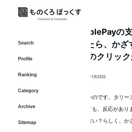
Counselor & Consultant
タリーズさんでApplePayの支
Watchでやってみたら、か
Search
と鳴らない ボタンのクリック
Profile
Ranking
大東 信仁（ものくろ）
2018年1月25日
著
投稿日
者
Category
リーダーが「ピッ」と鳴らないのです。タリー
Archive
ーに、Apple Watchをかざしても、反応があ
どうやら、リーダーの仕様が古い？らしく、かざす
Sitemap