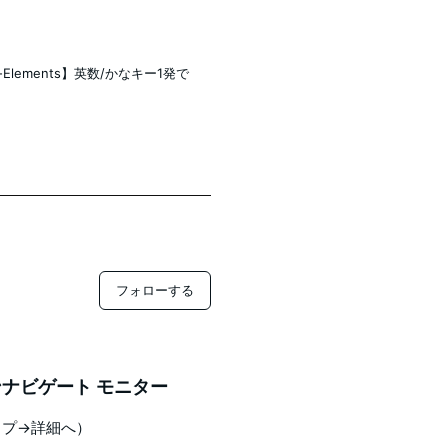
-Elements】英数/かなキー1発で
フォローする
ナビゲート モニター
ップ→詳細へ）