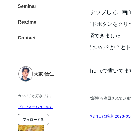
済ができませんでした。
Seminar
Apple WatchのWalletアプリをタップして、
Readme
ーダーにかざして、側面のサイドボタンをクリ
が「ピッ」と鳴り、Suicaで決済できました。
Contact
いやはや、Suicaの残高が足りないの？か？と
（6分間 301文字）
この記事は、PressSyncにてiPhoneで書いて
大東 信仁
カンパチが好きです。
こちらの記事も注目されていま
プロフィールはこちら
色々と活動をたくさんできた1日に感謝 2023-03-
フォローする