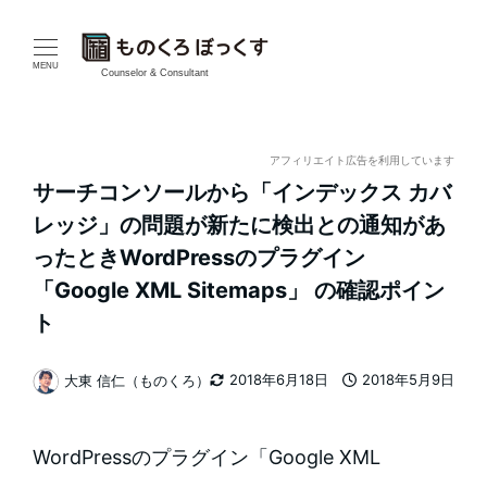
メ
イ
MENU
Counselor & Consultant
ン
コ
アフィリエイト広告を利用しています
サーチコンソールから「インデックス カバ
ン
レッジ」の問題が新たに検出との通知があ
テ
ったときWordPressのプラグイン
「Google XML Sitemaps」 の確認ポイン
ン
ト
ツ
へ
2018年6月18日
2018年5月9日
大東 信仁（ものくろ）
更新日
投稿日
著
移
者
WordPressのプラグイン「Google XML
動