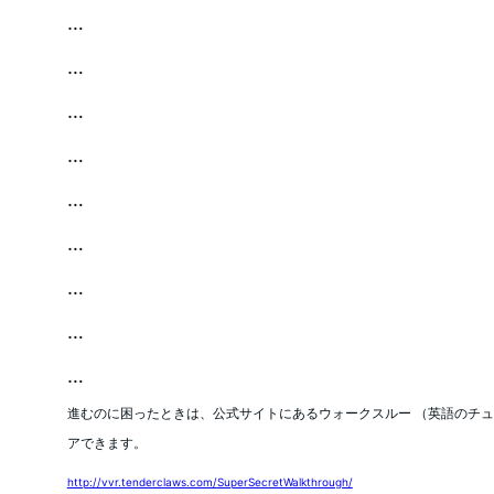
…
…
…
…
…
…
…
…
…
進むのに困ったときは、公式サイトにあるウォークスルー （英語のチ
アできます。
http://vvr.tenderclaws.com/SuperSecretWalkthrough/