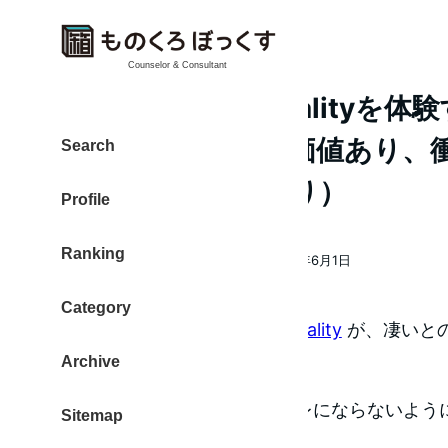
Counselor & Consultant
Virtual Virtual Realit
Oculus Goを買う価値あり
Search
（後半ネタバレあり）
Profile
Ranking
大東 信仁（ものくろ）
2018年6月1日
著
投稿日
者
Category
Oculus Go
の
Virtual Virtual Reality
が、凄いと
Archive
しました。
凄すぎる体験でした。ネタバレにならないよう
Sitemap