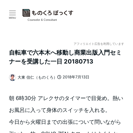
メ
イ
MENU
Counselor & Consultant
ン
コ
アフィリエイト広告を利用しています
自転車で六本木へ移動し商業出版入門セミ
ン
ナーを受講した一日 20180713
テ
2018年7月13日
大東 信仁（ものくろ）
ン
投稿日
著
者
ツ
朝 6時30分 アレクサのタイマーで目覚め。熱い
へ
お風呂に入って身体のスイッチを入れる。
移
今日から火曜日までの出張について問いながら
動