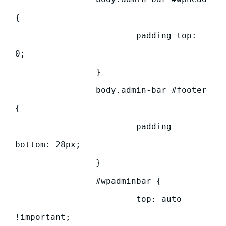
{

			padding-top: 
0;

		}

		body.admin-bar #footer 
{

			padding-
bottom: 28px;

		}

		#wpadminbar {

			top: auto 
!important;
