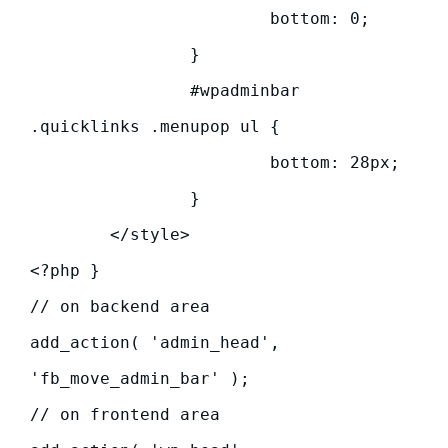
			bottom: 0;

		}

		#wpadminbar 
.quicklinks .menupop ul {

			bottom: 28px;

		}

	</style>

<?php }

// on backend area

add_action( 'admin_head', 
'fb_move_admin_bar' );

// on frontend area
