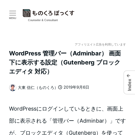
メ
イ
MENU
Counselor & Consultant
ン
コ
アフィリエイト広告を利用しています
WordPress 管理バー（Adminbar） 画面
ン
下に表示する設定（Gutenberg ブロック
テ
エディタ 対応）
←
ン
Index
2019年9月6日
大東 信仁（ものくろ）
投稿日
著
ツ
者
へ
WordPressにログインしているときに、画面上
移
部に表示される「管理バー（Adminbar）」です
動
が、ブロックエディタ（Gutenberg）を使って