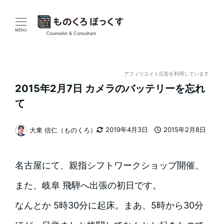
メ
イ
MENU
Counselor & Consultant
ン
コ
アフィリエイト広告を利用しています
2015年2月7日 カメラのバッテリーを忘れ
ン
て
テ
2019年4月3日
2015年2月8日
大東 信仁（ものくろ）
ン
更新日
投稿日
著
者
ツ
名古屋にて、親指シフトワークショップ開催、
へ
また、岐阜 飛騨へ出張の初日です。
移
なんとか 5時30分に起床。まあ、5時から30分
動