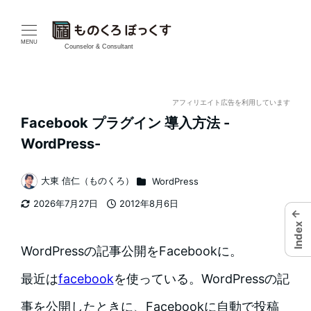
メ
イ
MENU
Counselor & Consultant
ン
コ
アフィリエイト広告を利用しています
Facebook プラグイン 導入方法 -
ン
WordPress-
テ
カテゴリー
大東 信仁（ものくろ）
WordPress
ン
著
2026年7月27日
2012年8月6日
者
ツ
更新日
投稿日
←
Index
へ
WordPressの記事公開をFacebookに。
移
最近は
facebook
を使っている。WordPressの記
動
事を公開したときに、Facebookに自動で投稿