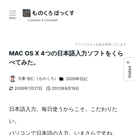
メ
イ
MENU
Counselor & Consultant
ン
コ
アフィリエイト広告を利用しています
MAC OS X 4つの日本語入力ソフトをくら
ン
べてみた。
←
テ
Index
カテゴリー
大東 信仁（ものくろ）
2026年日記
ン
著
2026年7月27日
2012年8月19日
者
ツ
更新日
投稿日
へ
日本語入力。毎日使うからこそ。こだわりた
移
い。
動
パソコンで日本語の入力。いまさらですね。