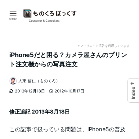
メ
イ
MENU
Counselor & Consultant
ン
コ
アフィリエイト広告を利用しています
iPhone5だと困る？カメラ屋さんのプリン
ン
ト注文機からの写真注文
テ
大東 信仁（ものくろ）
ン
←
著
Index
2013年12月18日
2012年10月17日
者
ツ
更新日
投稿日
へ
修正追記 2013年8月18日
移
この記事で扱っている問題は、iPhone5の普及
動