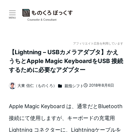
メ
イ
MENU
Counselor & Consultant
ン
コ
アフィリエイト広告を利用しています
【Lightning – USBカメラアダプタ】かえ
ン
うちとApple Magic KeyboardをUSB 接続
テ
するために必要なアダプター
ン
カテゴリー
2018年8月6日
大東 信仁（ものくろ）
親指シフト
投稿日
著
ツ
者
へ
Apple Magic Keyboard は、通常だとBluetooth
移
接続にて使用しますが、キーボードの充電用
動
Lightning コネクターに、Lightningケーブルを