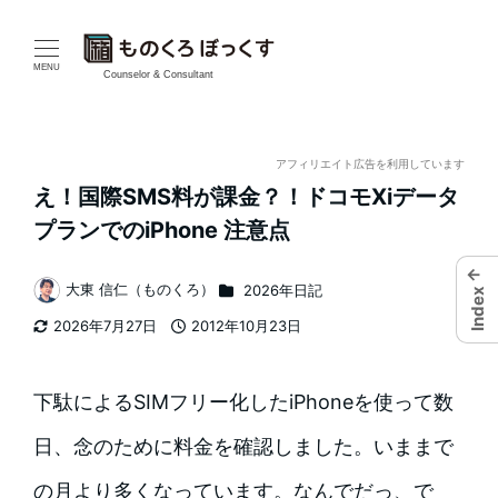
メ
イ
MENU
Counselor & Consultant
ン
コ
アフィリエイト広告を利用しています
え！国際SMS料が課金？！ドコモXiデータ
ン
プランでのiPhone 注意点
テ
←
カテゴリー
大東 信仁（ものくろ）
2026年日記
ン
Index
著
2026年7月27日
2012年10月23日
者
ツ
更新日
投稿日
へ
下駄によるSIMフリー化したiPhoneを使って数
移
日、念のために料金を確認しました。いままで
動
の月より多くなっています。なんでだっ、で