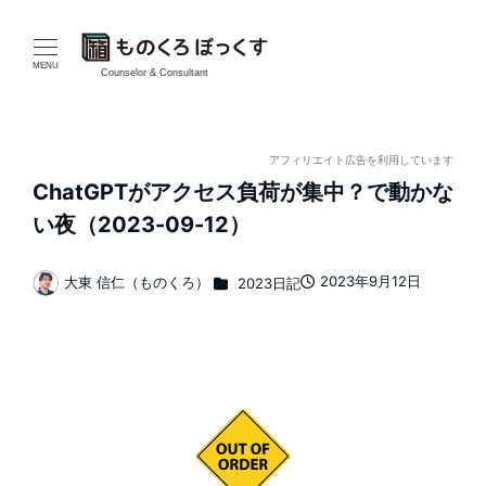
メ
イ
MENU
Counselor & Consultant
ン
コ
アフィリエイト広告を利用しています
ChatGPTがアクセス負荷が集中？で動かな
ン
い夜（2023-09-12）
テ
カテゴリー
2023年9月12日
大東 信仁（ものくろ）
2023日記
ン
投稿日
著
者
ツ
へ
移
動