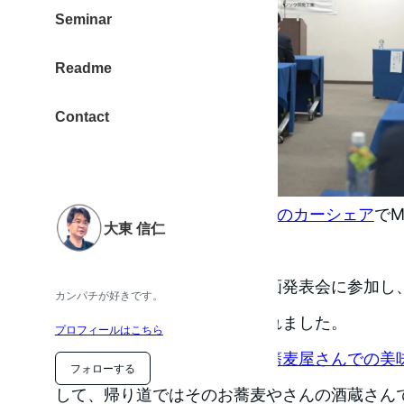
Seminar
Readme
Contact
2023年9月9日、朝から
カレコのカーシェア
でM
大東 信仁
埼玉へ出張。
クライアント企業様の経営計画発表会に参加し
カンパチが好きです。
なって進まれる姿勢を感じられました。
プロフィールはこちら
また、道中の上尾駅近くの
お蕎麦屋さんでの美
フォローする
して、帰り道ではそのお蕎麦やさんの酒蔵さん