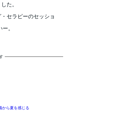
ました。
グ・セラピーのセッショ
いー。
す
備から夏を感じる