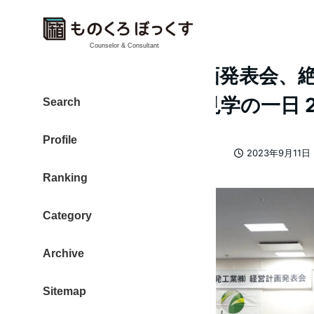
Counselor & Consultant
埼玉出張！経営計画発表会、
日本酒、新規ジム見学の一日 20
Search
Profile
カテゴリー
大東 信仁（ものくろ）
2023日記
2023年9月11日
著
投稿日
Ranking
者
Category
Archive
Sitemap